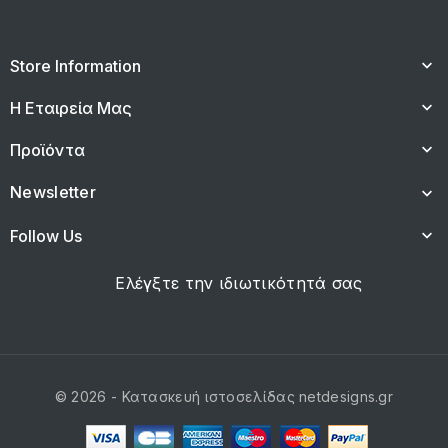
Store Information
keyboard_arrow_down
Η Εταιρεία Μας
keyboard_arrow_down
Προϊόντα
keyboard_arrow_down
Newsletter
keyboard_arrow_down
Follow Us
keyboard_arrow_down
Ελέγξτε την ιδιωτικότητά σας
© 2026 - Κατασκευή ιστοσελίδας netdesigns.gr