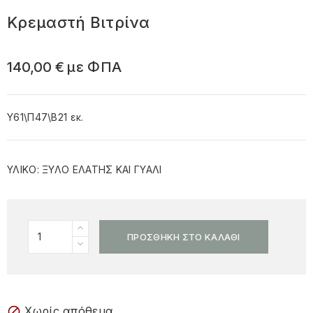
Κρεμαστή Βιτρίνα
140,00 €
με ΦΠΑ
Y61\Π47\Β21 εκ.
ΥΛΙΚΟ: ΞΥΛΟ ΕΛΑΤΗΣ ΚΑΙ ΓΥΑΛΙ
ΠΡΟΣΘΉΚΗ ΣΤΟ ΚΑΛΆΘΙ
Χωρίς απόθεμα
block