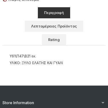
Περιγραφή
Λεπτομέρειες Προϊόντος
Rating
Y61\Π47\Β21 εκ.
ΥΛΙΚΟ: ΞΥΛΟ ΕΛΑΤΗΣ ΚΑΙ ΓΥΑΛΙ
Store Information
keyboard_arrow_down